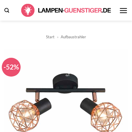
Zum
Inhalt
springen
Start
»
Aufbaustrahler
-52%