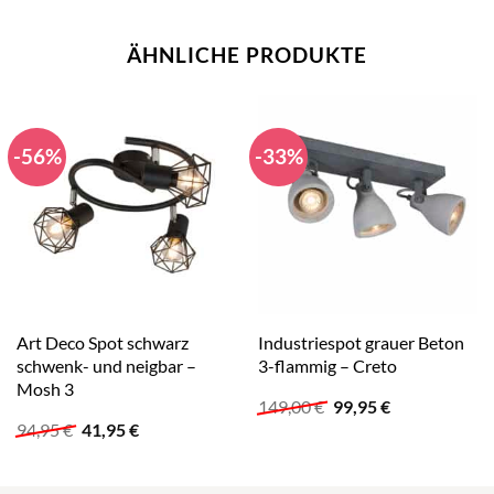
ÄHNLICHE PRODUKTE
-56%
-33%
Art Deco Spot schwarz
Industriespot grauer Beton
schwenk- und neigbar –
3-flammig – Creto
Mosh 3
Ursprünglicher
Aktueller
149,00
€
99,95
€
Preis
Preis
Ursprünglicher
Aktueller
94,95
€
41,95
€
war:
ist:
Preis
Preis
149,00 €
99,95 €.
war:
ist:
94,95 €
41,95 €.