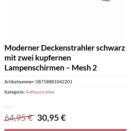
Moderner Deckenstrahler schwarz
mit zwei kupfernen
Lampenschirmen – Mesh 2
Artikelnummer:
08718881042201
Kategorie:
Aufbaustrahler
Ursprünglicher
Aktueller
64,95
€
30,95
€
Preis
Preis