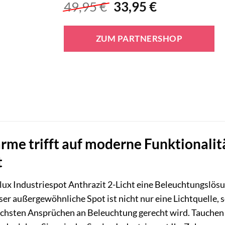
Ursprünglicher
Aktueller
49,95
€
33,95
€
Preis
Preis
war:
ist:
ZUM PARTNERSHOP
49,95 €
33,95 €.
arme trifft auf moderne Funktionalit
t
ux Industriespot Anthrazit 2-Licht eine Beleuchtungslösu
ser außergewöhnliche Spot ist nicht nur eine Lichtquelle, 
öchsten Ansprüchen an Beleuchtung gerecht wird. Tauchen S