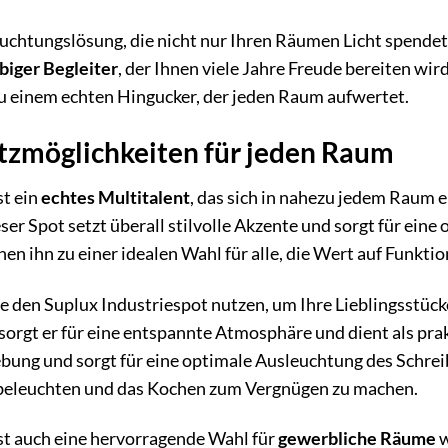
leuchtungslösung, die nicht nur Ihren Räumen Licht spendet
biger Begleiter
, der Ihnen viele Jahre Freude bereiten wir
u einem echten Hingucker, der jeden Raum aufwertet.
atzmöglichkeiten für jeden Raum
st ein
echtes Multitalent
, das sich in nahezu jedem Raum 
eser Spot setzt überall stilvolle Akzente und sorgt für ein
en ihn zu einer idealen Wahl für alle, die Wert auf Funktio
en Suplux Industriespot nutzen, um Ihre Lieblingsstücke 
sorgt er für eine entspannte Atmosphäre und dient als pra
ung und sorgt für eine optimale Ausleuchtung des Schreibti
 beleuchten und das Kochen zum Vergnügen zu machen.
st auch eine hervorragende Wahl für
gewerbliche Räume
w