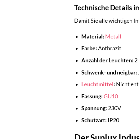
Technische Details i
Damit Sie alle wichtigen In
Material:
Metall
Farbe:
Anthrazit
Anzahl der Leuchten:
2
Schwenk- und neigbar:
Leuchtmittel
:
Nicht ent
Fassung:
GU10
Spannung:
230V
Schutzart:
IP20
Der Suplux Indust