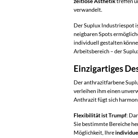
zeitlose Ästhetik
treffen u
verwandelt.
Der Suplux Industriespot is
neigbaren Spots ermögliche
individuell gestalten könn
Arbeitsbereich – der Suplux
Einzigartiges De
Der anthrazitfarbene Suplu
verleihen ihm einen unverw
Anthrazit fügt sich harmoni
Flexibilität ist Trumpf
: Da
Sie bestimmte Bereiche her
Möglichkeit, Ihre
individue