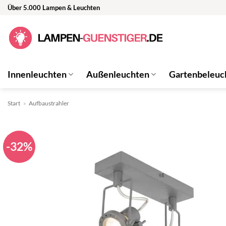
Zum
Über 5.000 Lampen & Leuchten
Inhalt
springen
Innenleuchten
Außenleuchten
Gartenbeleuc
Start
»
Aufbaustrahler
-32%