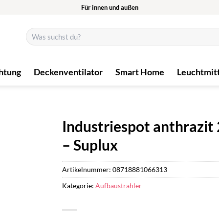
Für innen und außen
Suchen
nach:
htung
Deckenventilator
Smart Home
Leuchtmit
Industriespot anthrazit
– Suplux
Artikelnummer:
08718881066313
Kategorie:
Aufbaustrahler