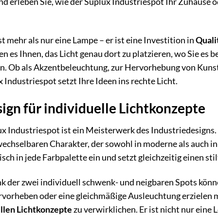
nd erleben Sie, wie der Suplux Industriespot Ihr Zuhause o
t mehr als nur eine Lampe – er ist eine Investition in
Qualit
n es Ihnen, das Licht genau dort zu platzieren, wo Sie es
en. Ob als Akzentbeleuchtung, zur Hervorhebung von Kunst
 Industriespot setzt Ihre Ideen ins rechte Licht.
sign für individuelle Lichtkonzepte
x Industriespot ist ein Meisterwerk des Industriedesigns.
echselbaren Charakter, der sowohl in moderne als auch i
sch in jede Farbpalette ein und setzt gleichzeitig einen sti
nk der zwei individuell schwenk- und neigbaren Spots könn
vorheben oder eine gleichmäßige Ausleuchtung erzielen m
llen Lichtkonzepte
zu verwirklichen. Er ist nicht nur eine