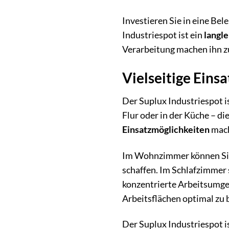
Investieren Sie in eine Be
Industriespot ist ein
langle
Verarbeitung machen ihn z
Vielseitige Eins
Der Suplux Industriespot i
Flur oder in der Küche – di
Einsatzmöglichkeiten
mach
Im Wohnzimmer können Sie d
schaffen. Im Schlafzimmer 
konzentrierte Arbeitsumgeb
Arbeitsflächen optimal zu
Der Suplux Industriespot i