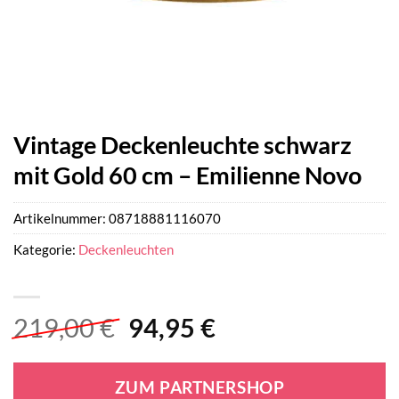
Vintage Deckenleuchte schwarz
mit Gold 60 cm – Emilienne Novo
Artikelnummer:
08718881116070
Kategorie:
Deckenleuchten
Ursprünglicher
Aktueller
219,00
€
94,95
€
Preis
Preis
war:
ist:
ZUM PARTNERSHOP