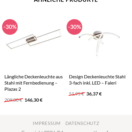
-30%
-30%
Längliche Deckenleuchte aus
Design Deckenleuchte Stahl
Stahl mit Fernbedienung –
3-fach inkl. LED – Faleri
Plazas 2
Ursprünglicher
Aktueller
51,95
€
36,37
€
Preis
Preis
Ursprünglicher
Aktueller
209,00
€
146,30
€
war:
ist:
Preis
Preis
51,95 €
36,37 €.
war:
ist:
209,00 €
146,30 €.
IMPRESSUM
DATENSCHUTZ