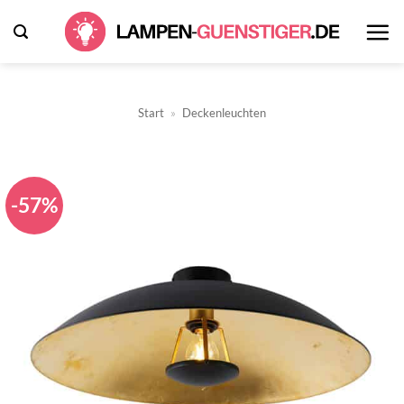
Zum
Inhalt
springen
Start
»
Deckenleuchten
-57%