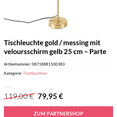
Tischleuchte gold / messing mit
veloursschirm gelb 25 cm – Parte
Artikelnummer:
08718881100383
Kategorie:
Tischleuchten
Ursprünglicher
Aktueller
119,00
€
79,95
€
Preis
Preis
war:
ist:
ZUM PARTNERSHOP