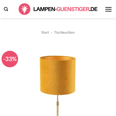
Zum
Inhalt
springen
Start
»
Tischleuchten
-33%