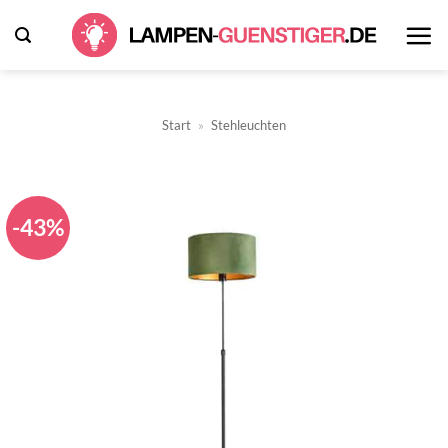
Zum
Inhalt
springen
Start
»
Stehleuchten
-43%