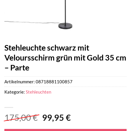
Stehleuchte schwarz mit
Veloursschirm grün mit Gold 35 cm
– Parte
Artikelnummer:
08718881100857
Kategorie:
Stehleuchten
Ursprünglicher
Aktueller
175,00
€
99,95
€
Preis
Preis