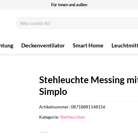
Für innen und außen
Suchen
nach:
htung
Deckenventilator
Smart Home
Leuchtmit
Stehleuchte Messing mi
Simplo
Artikelnummer:
08718881148156
Kategorie:
Stehleuchten