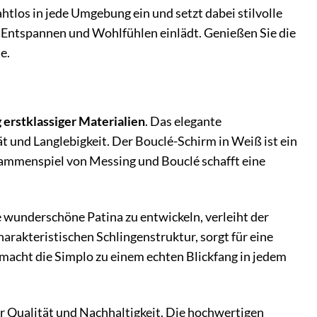
tlos in jede Umgebung ein und setzt dabei stilvolle
m Entspannen und Wohlfühlen einlädt. Genießen Sie die
e.
erstklassiger Materialien
. Das elegante
tät und Langlebigkeit. Der Bouclé-Schirm in Weiß ist ein
sammenspiel von Messing und Bouclé schafft eine
e wunderschöne Patina zu entwickeln, verleiht der
charakteristischen Schlingenstruktur, sorgt für eine
macht die Simplo zu einem echten Blickfang in jedem
ür Qualität und Nachhaltigkeit. Die hochwertigen