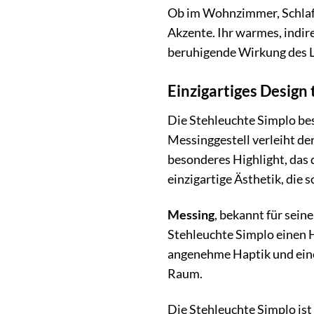
Ob im Wohnzimmer, Schlafzi
Akzente. Ihr warmes, indir
beruhigende Wirkung des L
Einzigartiges Design 
Die Stehleuchte Simplo bes
Messinggestell verleiht der
besonderes Highlight, das 
einzigartige Ästhetik, die 
Messing
, bekannt für sein
Stehleuchte Simplo einen
angenehme Haptik und eine
Raum.
Die Stehleuchte Simplo ist