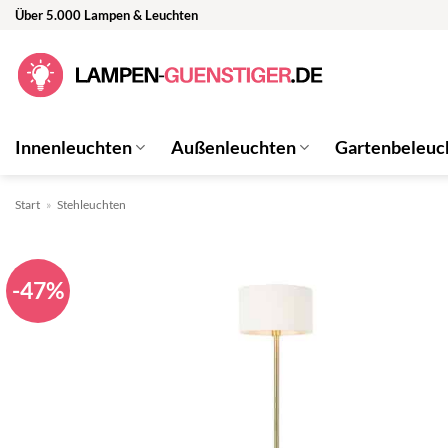
Zum
Über 5.000 Lampen & Leuchten
Inhalt
springen
Innenleuchten
Außenleuchten
Gartenbeleuc
Start
»
Stehleuchten
-47%