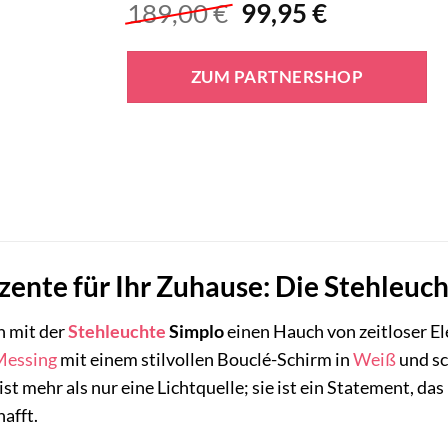
Ursprünglicher
Aktueller
189,00
€
99,95
€
Preis
Preis
war:
ist:
ZUM PARTNERSHOP
189,00 €
99,95 €.
zente für Ihr Zuhause: Die Stehleuc
n mit der
Stehleuchte
Simplo
einen Hauch von zeitloser E
Messing
mit einem stilvollen Bouclé-Schirm in
Weiß
und sc
ist mehr als nur eine Lichtquelle; sie ist ein Statement, da
afft.