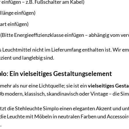
r einfügen – z.B. Fußschalter am Kabel)
llänge einfügen)
art einfügen)
(Bitte Energieeffizienzklasse einfügen – abhängig vom ve
as Leuchtmittel nicht im Lieferumfang enthalten ist. Wir 
zient und langlebig sind.
lo: Ein vielseitiges Gestaltungselement
ehr als nur eine Lichtquelle; sie ist ein
vielseitiges Gest
 Ob modern, klassisch, skandinavisch oder Vintage – die S
tzt die Stehleuchte Simplo einen eleganten Akzent und unte
die Leuchte mit Möbeln in neutralen Farben und Accessoir
.