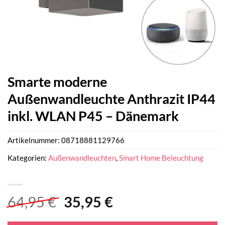
Smarte moderne
Außenwandleuchte Anthrazit IP44
inkl. WLAN P45 – Dänemark
Artikelnummer:
08718881129766
Kategorien:
Außenwandleuchten
,
Smart Home Beleuchtung
Ursprünglicher
Aktueller
64,95
€
35,95
€
Preis
Preis