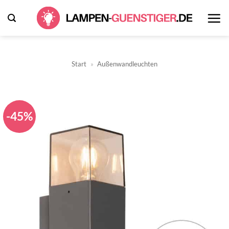
Zum
Inhalt
springen
Start
»
Außenwandleuchten
-45%