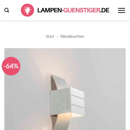
Zum
Inhalt
springen
Start
»
Wandleuchten
-64%