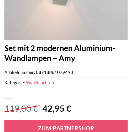
Set mit 2 modernen Aluminium-
Wandlampen – Amy
Artikelnummer:
08718881079498
Kategorie:
Wandleuchten
Ursprünglicher
Aktueller
119,00
€
42,95
€
Preis
Preis
war:
ist:
ZUM PARTNERSHOP