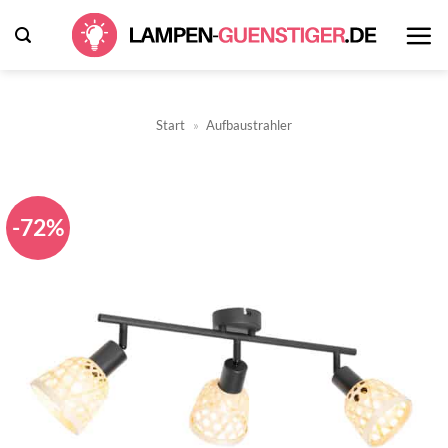
Zum
Inhalt
springen
Start
»
Aufbaustrahler
-72%