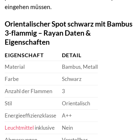
eingehen müssen.
Orientalischer Spot schwarz mit Bambus
3-flammig – Rayan Daten &
Eigenschaften
EIGENSCHAFT
DETAIL
Material
Bambus, Metall
Farbe
Schwarz
Anzahl der Flammen
3
Stil
Orientalisch
Energieeffizienzklasse
A++
Leuchtmittel
inklusive
Nein
Abmessungen
Verstellbar