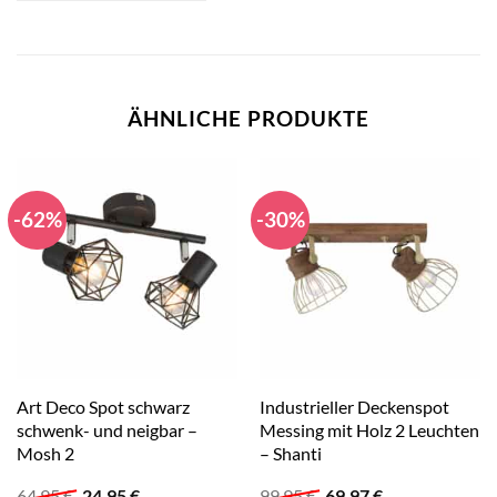
ÄHNLICHE PRODUKTE
-62%
-30%
Art Deco Spot schwarz
Industrieller Deckenspot
schwenk- und neigbar –
Messing mit Holz 2 Leuchten
Mosh 2
– Shanti
Ursprünglicher
Aktueller
Ursprünglicher
Aktueller
64,95
€
24,95
€
99,95
€
69,97
€