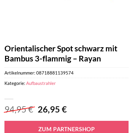
Orientalischer Spot schwarz mit
Bambus 3-flammig – Rayan
Artikelnummer:
08718881139574
Kategorie:
Aufbaustrahler
Ursprünglicher
Aktueller
94,95
€
26,95
€
Preis
Preis
war:
ist:
ZUM PARTNERSHOP