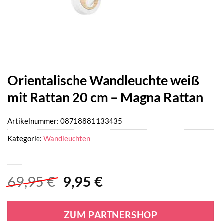
Orientalische Wandleuchte weiß
mit Rattan 20 cm – Magna Rattan
Artikelnummer:
08718881133435
Kategorie:
Wandleuchten
Ursprünglicher
Aktueller
69,95
€
9,95
€
Preis
Preis
war:
ist:
ZUM PARTNERSHOP