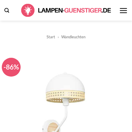
Zum
Inhalt
springen
Start
»
Wandleuchten
-86%