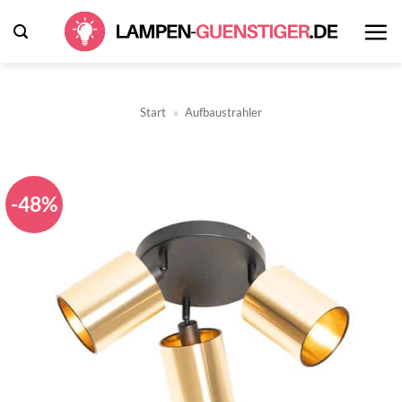
Zum
Inhalt
springen
Start
»
Aufbaustrahler
-48%