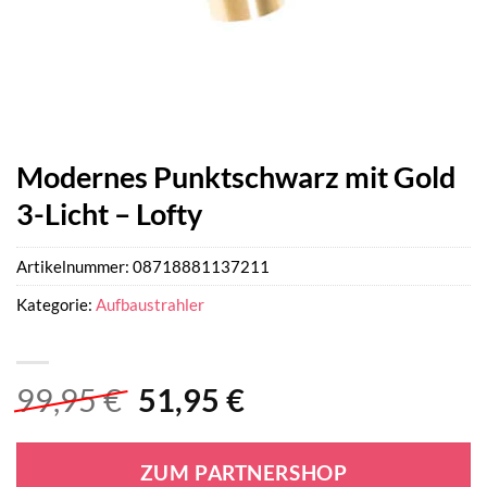
Modernes Punktschwarz mit Gold
3-Licht – Lofty
Artikelnummer:
08718881137211
Kategorie:
Aufbaustrahler
Ursprünglicher
Aktueller
99,95
€
51,95
€
Preis
Preis
war:
ist:
ZUM PARTNERSHOP