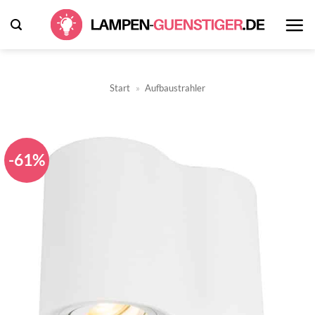
Zum
Inhalt
springen
Start
»
Aufbaustrahler
-61%