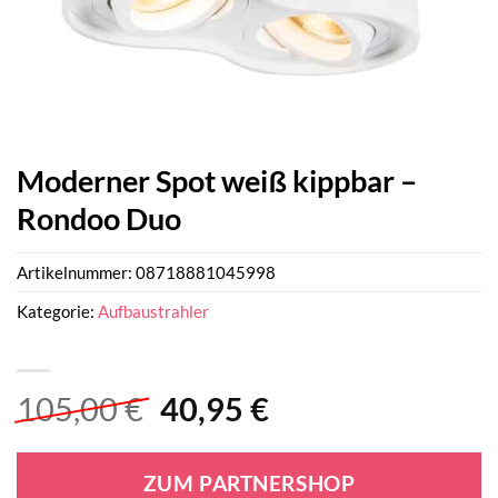
Moderner Spot weiß kippbar –
Rondoo Duo
Artikelnummer:
08718881045998
Kategorie:
Aufbaustrahler
Ursprünglicher
Aktueller
105,00
€
40,95
€
Preis
Preis
war:
ist:
ZUM PARTNERSHOP