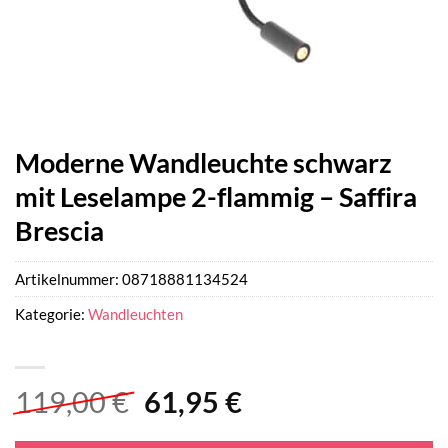
Moderne Wandleuchte schwarz
mit Leselampe 2-flammig – Saffira
Brescia
Artikelnummer:
08718881134524
Kategorie:
Wandleuchten
Ursprünglicher
Aktueller
119,00
€
61,95
€
Preis
Preis