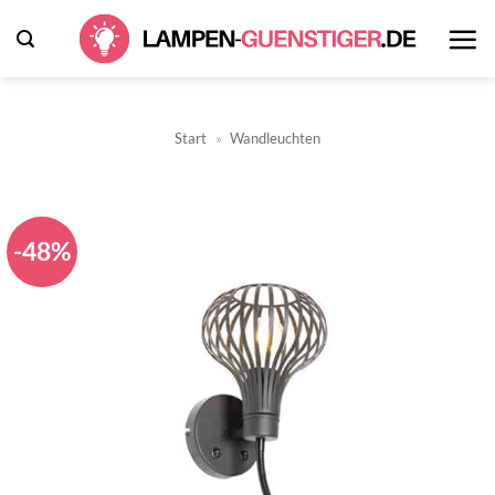
Zum
Inhalt
springen
Start
»
Wandleuchten
-48%