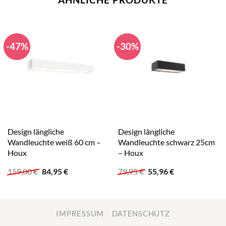
-47%
-30%
Design längliche
Design längliche
Wandleuchte weiß 60 cm –
Wandleuchte schwarz 25cm
Houx
– Houx
Ursprünglicher
Aktueller
Ursprünglicher
Aktueller
159,00
€
84,95
€
79,95
€
55,96
€
Preis
Preis
Preis
Preis
war:
ist:
war:
ist:
159,00 €
84,95 €.
79,95 €
55,96 €.
IMPRESSUM
DATENSCHUTZ