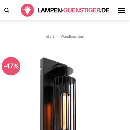
Zum
Inhalt
springen
Start
»
Wandleuchten
-47%