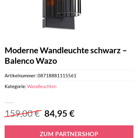
Moderne Wandleuchte schwarz –
Balenco Wazo
Artikelnummer:
08718881115561
Kategorie:
Wandleuchten
Ursprünglicher
Aktueller
159,00
€
84,95
€
Preis
Preis
war:
ist:
ZUM PARTNERSHOP