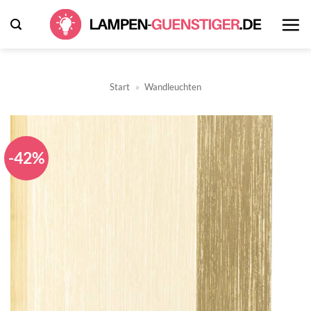
Zum
Inhalt
springen
Start
»
Wandleuchten
-42%