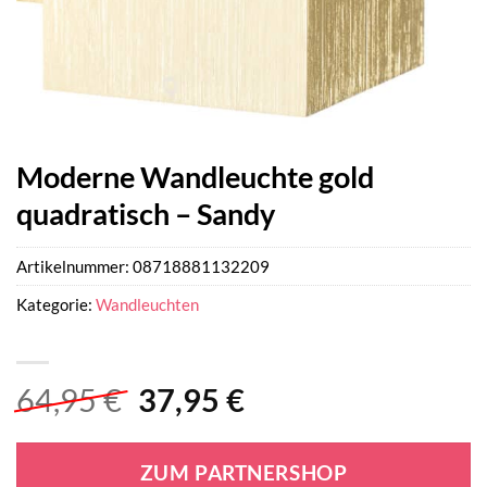
Moderne Wandleuchte gold
quadratisch – Sandy
Artikelnummer:
08718881132209
Kategorie:
Wandleuchten
Ursprünglicher
Aktueller
64,95
€
37,95
€
Preis
Preis
war:
ist:
ZUM PARTNERSHOP