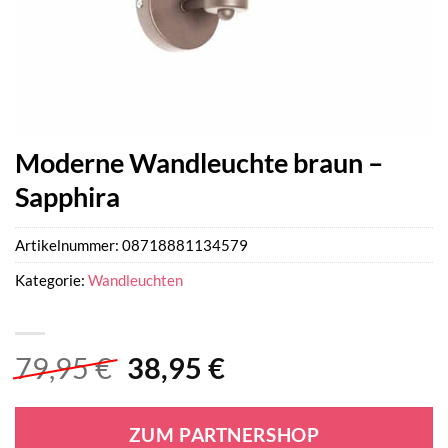
Moderne Wandleuchte braun –
Sapphira
Artikelnummer:
08718881134579
Kategorie:
Wandleuchten
Ursprünglicher
Aktueller
79,95
€
38,95
€
Preis
Preis
war:
ist:
ZUM PARTNERSHOP