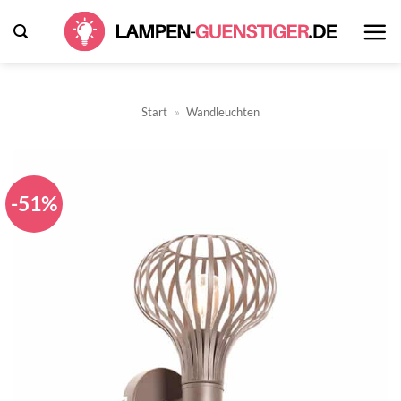
Zum
Inhalt
springen
Start
»
Wandleuchten
-51%