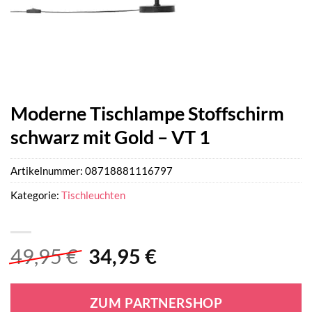
Moderne Tischlampe Stoffschirm
schwarz mit Gold – VT 1
Artikelnummer:
08718881116797
Kategorie:
Tischleuchten
Ursprünglicher
Aktueller
49,95
€
34,95
€
Preis
Preis
war:
ist:
ZUM PARTNERSHOP