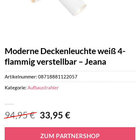
Moderne Deckenleuchte weiß 4-
flammig verstellbar – Jeana
Artikelnummer:
08718881122057
Kategorie:
Aufbaustrahler
Ursprünglicher
Aktueller
94,95
€
33,95
€
Preis
Preis
war:
ist:
ZUM PARTNERSHOP