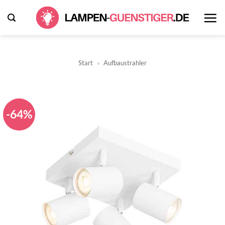
Zum
Inhalt
springen
Start
»
Aufbaustrahler
-64%