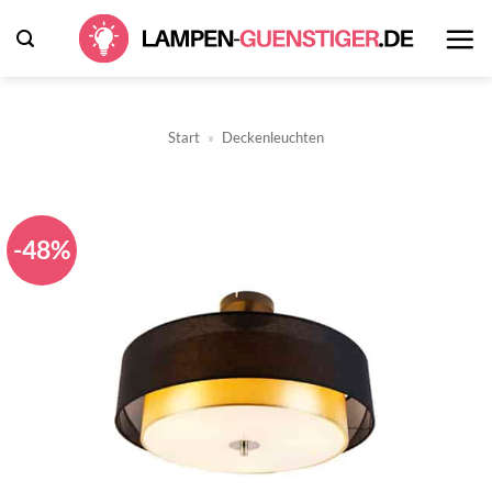
Zum
Inhalt
springen
Start
»
Deckenleuchten
-48%