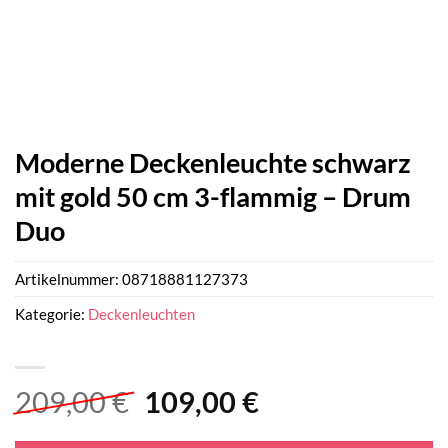
Moderne Deckenleuchte schwarz
mit gold 50 cm 3-flammig – Drum
Duo
Artikelnummer:
08718881127373
Kategorie:
Deckenleuchten
Ursprünglicher
Aktueller
209,00
€
109,00
€
Preis
Preis