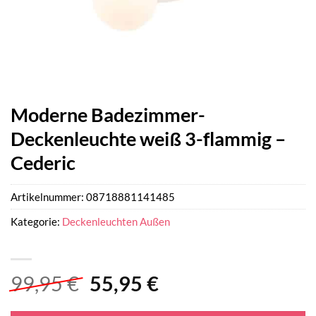
Moderne Badezimmer-
Deckenleuchte weiß 3-flammig –
Cederic
Artikelnummer:
08718881141485
Kategorie:
Deckenleuchten Außen
Ursprünglicher
Aktueller
99,95
€
55,95
€
Preis
Preis