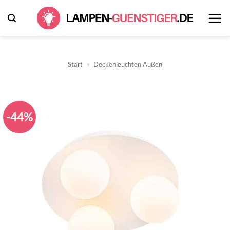
Zum
Inhalt
springen
Start
»
Deckenleuchten Außen
-44%