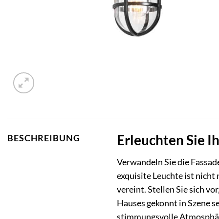
Erleuchten Sie I
BESCHREIBUNG
Verwandeln Sie die Fassade
exquisite Leuchte ist nich
vereint. Stellen Sie sich v
Hauses gekonnt in Szene se
stimmungsvolle Atmosphär