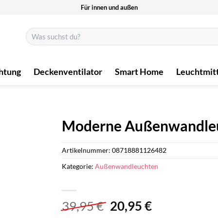
Für innen und außen
Suchen
nach:
htung
Deckenventilator
Smart Home
Leuchtmit
Moderne Außenwandleuc
Artikelnummer:
08718881126482
Kategorie:
Außenwandleuchten
Ursprünglicher
Aktueller
39,95
€
20,95
€