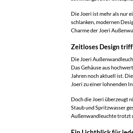
Die Joeri ist mehr als nur
schlanken, modernen Design
Charme der Joeri Außenwan
Zeitloses Design trif
Die Joeri Außenwandleuchte 
Das Gehäuse aus hochwer
Jahren noch aktuell ist. D
Joeri zu einer lohnenden In
Doch die Joeri überzeugt n
Staub und Spritzwasser ges
Außenwandleuchte trotzt d
Ein Lichtblick für j