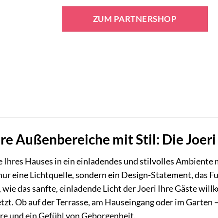
Preis
Preis
war:
ist:
ZUM PARTNERSHOP
39,95 €
20,95 €.
hre Außenbereiche mit Stil: Die Jo
 Ihres Hauses in ein einladendes und stilvolles Ambiente
t nur eine Lichtquelle, sondern ein Design-Statement, das 
or, wie das sanfte, einladende Licht der Joeri Ihre Gäste wi
tzt. Ob auf der Terrasse, am Hauseingang oder im Garten 
e und ein Gefühl von Geborgenheit.