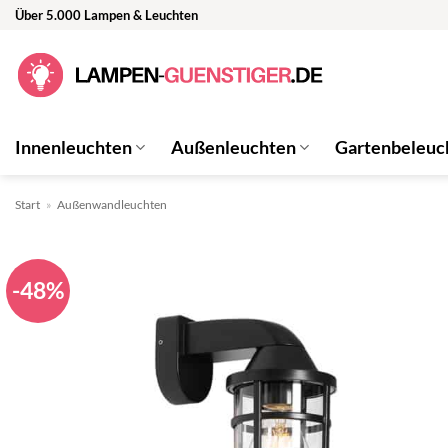
Zum
Über 5.000 Lampen & Leuchten
Inhalt
springen
Innenleuchten
Außenleuchten
Gartenbeleuc
Start
»
Außenwandleuchten
-48%