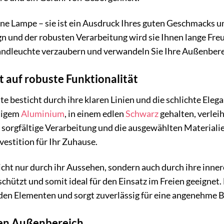
 eine Lampe – sie ist ein Ausdruck Ihres guten Geschmacks 
 und der robusten Verarbeitung wird sie Ihnen lange Freud
dleuchte verzaubern und verwandeln Sie Ihre Außenberei
ft auf robuste Funktionalität
besticht durch ihre klaren Linien und die schlichte Elegan
tigem
Aluminium
, in einem edlen
Schwarz
gehalten, verleih
ie sorgfältige Verarbeitung und die ausgewählten Material
vestition für Ihr Zuhause.
icht nur durch ihr Aussehen, sondern auch durch ihre inner
chützt und somit ideal für den Einsatz im Freien geeignet.
en Elementen und sorgt zuverlässig für eine angenehme 
eden Außenbereich