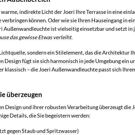
as warme, indirekte Licht der Joeri Ihre Terrasse in eine e
verbringen können. Oder wie sie Ihren Hauseingang in ein
i Außenwandleuchte ist vielseitig einsetzbar und setzt i
use das gewisse Etwas verleiht.
e Lichtquelle, sondern ein Stilelement, das die Architektur
n Design fügt sie sich harmonisch in jede Umgebung ein und
r klassisch – die Joeri Außenwandleuchte passt sich Ihrem 
die überzeugen
 Design und ihrer robusten Verarbeitung überzeugt die 
nige Details, die Sie begeistern werden:
tzt gegen Staub und Spritzwasser)