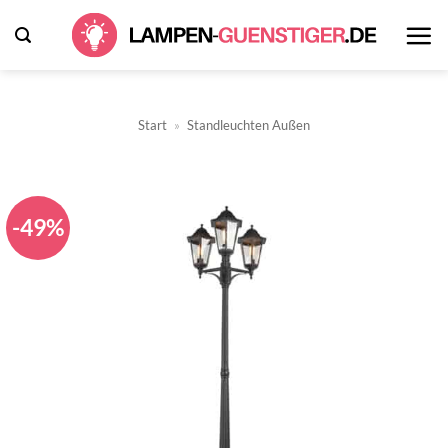
Zum
Inhalt
springen
Start
»
Standleuchten Außen
-49%