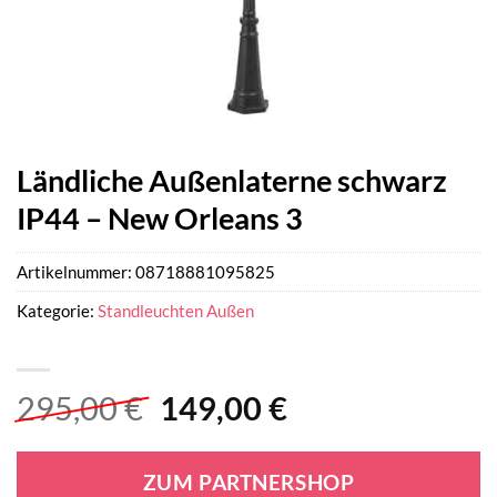
Ländliche Außenlaterne schwarz
IP44 – New Orleans 3
Artikelnummer:
08718881095825
Kategorie:
Standleuchten Außen
Ursprünglicher
Aktueller
295,00
€
149,00
€
Preis
Preis
war:
ist:
ZUM PARTNERSHOP