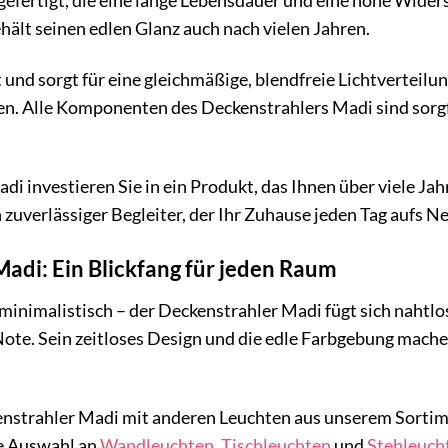
efertigt, die eine lange Lebensdauer und eine hohe Widers
hält seinen edlen Glanz auch nach vielen Jahren.
t und sorgt für eine gleichmäßige, blendfreie Lichtverteil
llen. Alle Komponenten des Deckenstrahlers Madi sind sorgf
 investieren Sie in ein Produkt, das Ihnen über viele Jahr
 zuverlässiger Begleiter, der Ihr Zuhause jeden Tag aufs N
adi: Ein Blickfang für jeden Raum
inimalistisch – der Deckenstrahler Madi fügt sich nahtlos 
te. Sein zeitloses Design und die edle Farbgebung machen 
nstrahler Madi mit anderen Leuchten aus unserem Sortim
e Auswahl an
Wandleuchten
,
Tischleuchten
und
Stehleuch