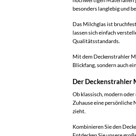
hochwertigen Materialien g
besonders langlebig und be
Das Milchglas ist bruchfes
lassen sich einfach verste
Qualitätsstandards.
Mit dem Deckenstrahler Madi
Blickfang, sondern auch ein
Der Deckenstrahler M
Ob klassisch, modern oder m
Zuhause eine persönliche No
zieht.
Kombinieren Sie den Decke
Entdecken Sie unsere groß