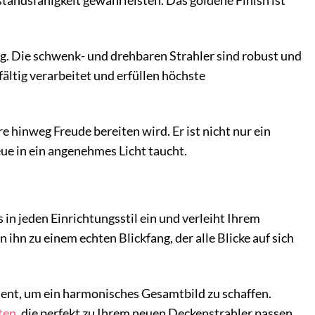
tandsfähigkeit gewährleisten. Das goldene Finish ist
ung. Die schwenk- und drehbaren Strahler sind robust und
ältig verarbeitet und erfüllen höchste
e hinweg Freude bereiten wird. Er ist nicht nur ein
eue in ein angenehmes Licht taucht.
in jeden Einrichtungsstil ein und verleiht Ihrem
ihn zu einem echten Blickfang, der alle Blicke auf sich
ent, um ein harmonisches Gesamtbild zu schaffen.
ten
, die perfekt zu Ihrem neuen Deckenstrahler passen.