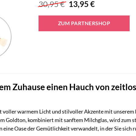
Ursprünglicher
Aktueller
30,95
€
13,95
€
Preis
Preis
war:
ist:
ZUM PARTNERSHOP
30,95 €
13,95 €.
rem Zuhause einen Hauch von zeitlos
lt voller warmem Licht und stilvoller Akzente mit unsere
em Goldton, kombiniert mit sanftem Milchglas, wird zum 
in eine Oase der Gemütlichkeit verwandelt, in der Sie sic