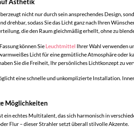
 auf Ästhetik
erzeugt nicht nur durch sein ansprechendes Design, sonde
nd drehbar, sodass Sie das Licht ganz nach Ihren Wünschen
rteilung, die den Raum gleichmäßig erhellt, ohne zu blend
 Fassung können Sie
Leuchtmittel
Ihrer Wahl verwenden und 
warmweißes Licht für eine gemütliche Atmosphäre oder kal
ben Sie die Freiheit, Ihr persönliches Lichtkonzept zu ver
licht eine schnelle und unkomplizierte Installation. Inn
ige Möglichkeiten
t ein echtes Multitalent, das sich harmonisch in verschie
r Flur – dieser Strahler setzt überall stilvolle Akzente.