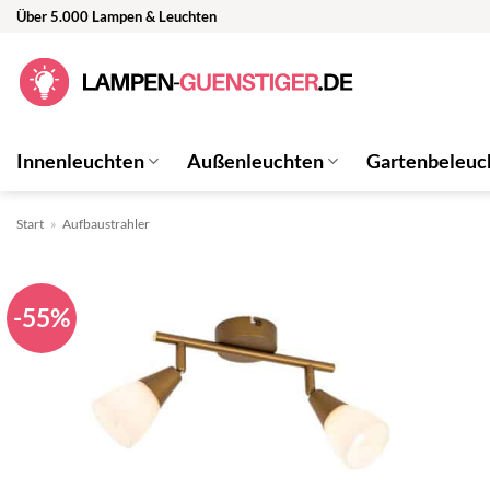
Zum
Über 5.000 Lampen & Leuchten
Inhalt
springen
Innenleuchten
Außenleuchten
Gartenbeleuc
Start
»
Aufbaustrahler
-55%