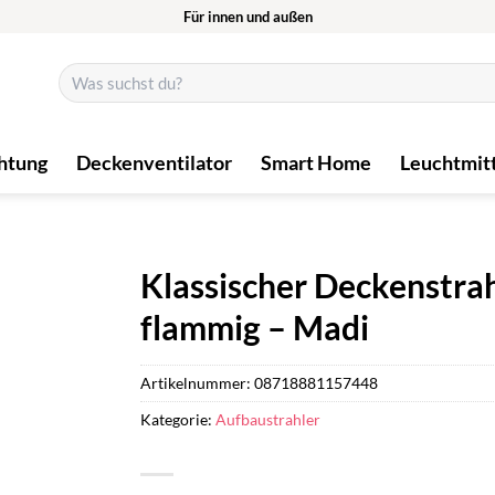
Für innen und außen
Suchen
nach:
htung
Deckenventilator
Smart Home
Leuchtmit
Klassischer Deckenstrah
flammig – Madi
Artikelnummer:
08718881157448
Kategorie:
Aufbaustrahler