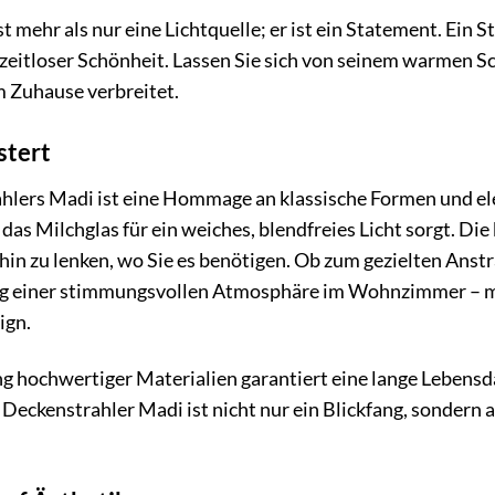
t mehr als nur eine Lichtquelle; er ist ein Statement. Ein
 zeitloser Schönheit. Lassen Sie sich von seinem warmen 
m Zuhause verbreitet.
stert
hlers Madi ist eine Hommage an klassische Formen und ele
s Milchglas für ein weiches, blendfreies Licht sorgt. Die 
thin zu lenken, wo Sie es benötigen. Ob zum gezielten An
ng einer stimmungsvollen Atmosphäre im Wohnzimmer – mi
ign.
ung hochwertiger Materialien garantiert eine lange Leben
eckenstrahler Madi ist nicht nur ein Blickfang, sondern au