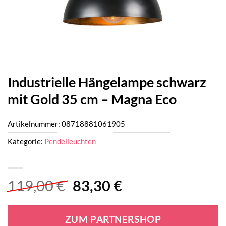
Industrielle Hängelampe schwarz
mit Gold 35 cm – Magna Eco
Artikelnummer:
08718881061905
Kategorie:
Pendelleuchten
Ursprünglicher
Aktueller
119,00
€
83,30
€
Preis
Preis
war:
ist:
ZUM PARTNERSHOP