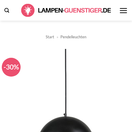
Zum
Inhalt
springen
Start
»
Pendelleuchten
-30%