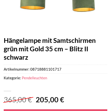
Hängelampe mit Samtschirmen
grün mit Gold 35 cm – Blitz II
schwarz
Artikelnummer:
08718881101717
Kategorie:
Pendelleuchten
Ursprünglicher
Aktueller
365,00
€
205,00
€
Preis
Preis