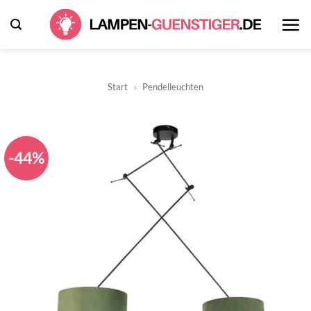
Zum
Inhalt
springen
Start
»
Pendelleuchten
-44%