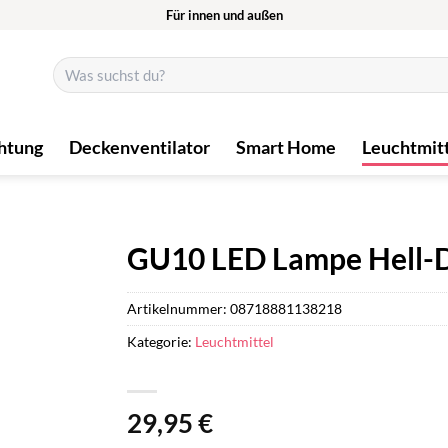
Für innen und außen
Suchen
nach:
htung
Deckenventilator
Smart Home
Leuchtmit
GU10 LED Lampe Hell-
Artikelnummer:
08718881138218
Kategorie:
Leuchtmittel
29,95
€