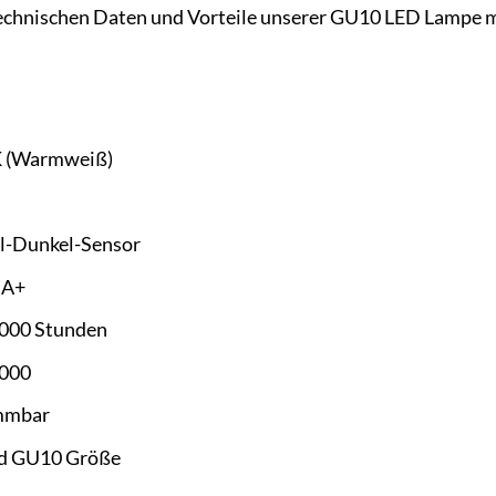
 technischen Daten und Vorteile unserer GU10 LED Lampe 
 (Warmweiß)
ll-Dunkel-Sensor
A+
.000 Stunden
.000
mmbar
d GU10 Größe