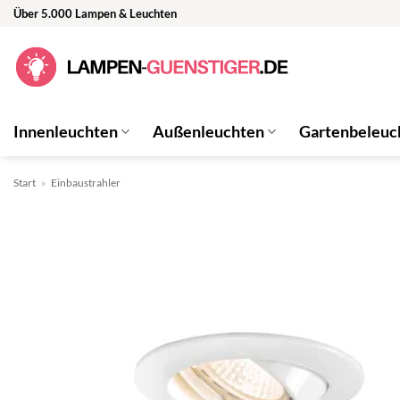
Zum
Über 5.000 Lampen & Leuchten
Inhalt
springen
Innenleuchten
Außenleuchten
Gartenbeleuc
Start
»
Einbaustrahler