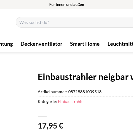
Für innen und außen
Suchen
nach:
htung
Deckenventilator
Smart Home
Leuchtmit
Einbaustrahler neigbar 
Artikelnummer:
08718881009518
Kategorie:
Einbaustrahler
17,95
€