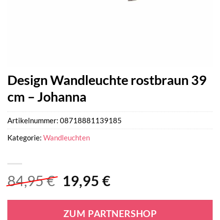
Design Wandleuchte rostbraun 39
cm – Johanna
Artikelnummer:
08718881139185
Kategorie:
Wandleuchten
Ursprünglicher
Aktueller
84,95
€
19,95
€
Preis
Preis
war:
ist:
ZUM PARTNERSHOP