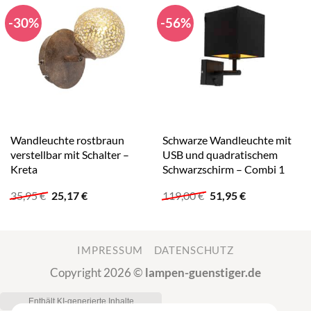
-30%
-56%
Wandleuchte rostbraun
Schwarze Wandleuchte mit
verstellbar mit Schalter –
USB und quadratischem
Kreta
Schwarzschirm – Combi 1
Ursprünglicher
Aktueller
Ursprünglicher
Aktueller
35,95
€
25,17
€
119,00
€
51,95
€
Preis
Preis
Preis
Preis
war:
ist:
war:
ist:
35,95 €
25,17 €.
119,00 €
51,95 €.
IMPRESSUM
DATENSCHUTZ
Copyright 2026 ©
lampen-guenstiger.de