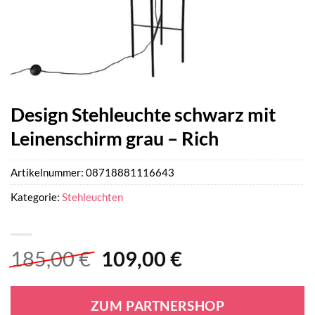
Design Stehleuchte schwarz mit
Leinenschirm grau – Rich
Artikelnummer:
08718881116643
Kategorie:
Stehleuchten
Ursprünglicher
Aktueller
185,00
€
109,00
€
Preis
Preis
war:
ist:
ZUM PARTNERSHOP