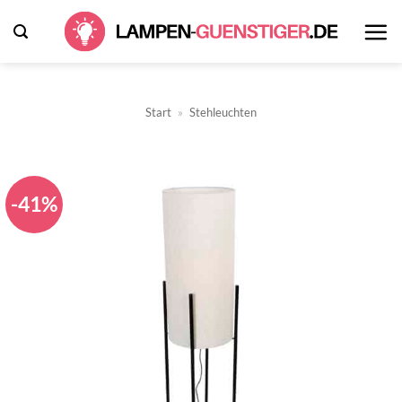
Zum
Inhalt
springen
Start
»
Stehleuchten
-41%