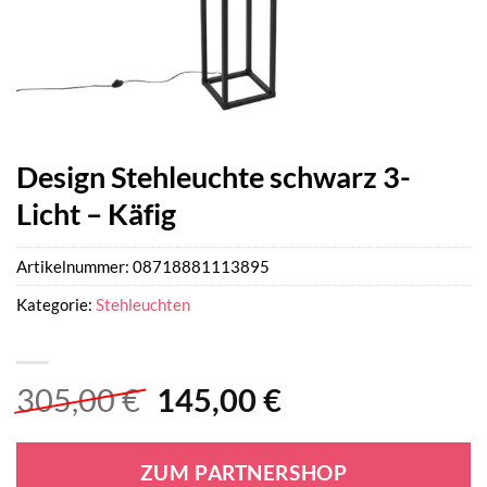
Design Stehleuchte schwarz 3-
Licht – Käfig
Artikelnummer:
08718881113895
Kategorie:
Stehleuchten
Ursprünglicher
Aktueller
305,00
€
145,00
€
Preis
Preis
war:
ist:
ZUM PARTNERSHOP