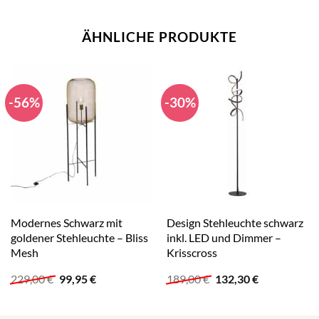
ÄHNLICHE PRODUKTE
-56%
-30%
Modernes Schwarz mit
Design Stehleuchte schwarz
goldener Stehleuchte – Bliss
inkl. LED und Dimmer –
Mesh
Krisscross
Ursprünglicher
Aktueller
Ursprünglicher
Aktueller
229,00
€
99,95
€
189,00
€
132,30
€
Preis
Preis
Preis
Preis
war:
ist:
war:
ist:
229,00 €
99,95 €.
189,00 €
132,30 €.