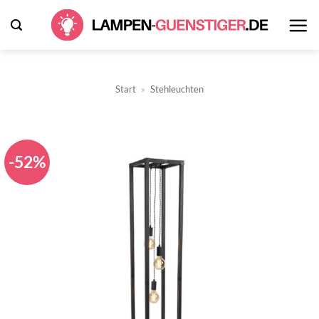
Zum
Inhalt
springen
Start
»
Stehleuchten
-52%