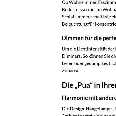
Ob Wohnzimmer, Esszimmer
Bedürfnissen an. Im Wohnzi
Schlafzimmer schafft sie 
Beleuchtung für konzentrie
Dimmen für die perf
Um die Lichtintensität der
Dimmers. So können Sie die 
Lesen oder gedämpftes Lich
Zuhause.
Die „Pua“ in Ihr
Harmonie mit andere
Die
Design-Hängelampe „
Ambiente setzt sie einen e