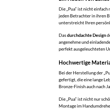
Die „Pua“ ist nicht einfach 
jeden Betrachter in ihren 
unterstreicht Ihren persö
Das
durchdachte Design
de
angenehme und einladende 
perfekt ausgeleuchteten U
Hochwertige Materia
Bei der Herstellung der „P
gefertigt, die eine lange 
Bronze-Finish auch nach Ja
Die „Pua“ ist nicht nur sc
Montage im Handumdrehen 