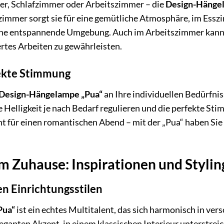
, Schlafzimmer oder Arbeitszimmer – die
Design-Hänge
mmer sorgt sie für eine gemütliche Atmosphäre, im Esszim
eine entspannende Umgebung. Auch im Arbeitszimmer kann
rtes Arbeiten zu gewährleisten.
ekte Stimmung
Design-Hängelampe „Pua“
an Ihre individuellen Bedürfni
Helligkeit je nach Bedarf regulieren und die perfekte Sti
t für einen romantischen Abend – mit der „Pua“ haben Sie 
em Zuhause: Inspirationen und Stylin
n Einrichtungsstilen
Pua“
ist ein echtes Multitalent, das sich harmonisch in ve
leganten Akzent, in einem klassischen Interieur unterstrei