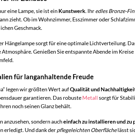
nur eine Lampe, sie ist ein
Kunstwerk
. Ihr
edles Bronze-Fin
Bann zieht. Ob im Wohnzimmer, Esszimmer oder Schlafzimmer
nlichen Geschmack.
r Hängelampe sorgt für eine optimale Lichtverteilung. Das
Atmosphäre. Genießen Sie entspannte Abende im Kreise Ih
mfeld.
lien für langanhaltende Freude
ua“ legen wir größten Wert auf
Qualität und Nachhaltigkei
Lebensdauer garantieren. Das robuste
Metall
sorgt für Stabi
hren noch seinen Glanz behält.
hön anzusehen, sondern auch
einfach zu installieren und zu 
erledigt. Und dank der
pflegeleichten Oberfläche
lässt s