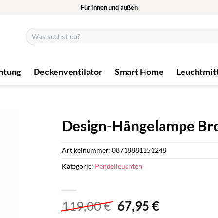
Für innen und außen
Suchen
nach:
htung
Deckenventilator
Smart Home
Leuchtmit
Design-Hängelampe Bro
Artikelnummer:
08718881151248
Kategorie:
Pendelleuchten
Ursprünglicher
Aktueller
119,00
€
67,95
€