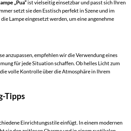
lampe „Pua“
ist vielseitig einsetzbar und passt sich Ihren
mer setzt sie den Esstisch perfekt in Szene und im
 die Lampe eingesetzt werden, um eine angenehme
sse anzupassen, empfehlen wir die Verwendung eines
mmung für jede Situation schaffen. Ob helles Licht zum
die volle Kontrolle über die Atmosphäre in Ihrem
g-Tipps
rschiedene Einrichtungsstile einfügt. In einem modernen
cht sie den zeitlosen Charme und in einem rustikalen