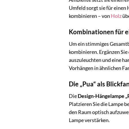
Umfeld sorgt sie für eine
kombinieren – von
Holz
übe
Kombinationen für e
Um ein stimmiges Gesamtbil
kombinieren. Ergänzen Sie
auszuleuchten und eine ha
Vorhängen in ähnlichen Fa
Die „Pua“ als Blickfa
Die
Design-Hängelampe „
Platzieren Sie die Lampe b
den Raum optisch aufzuwer
Lampe verstärken.