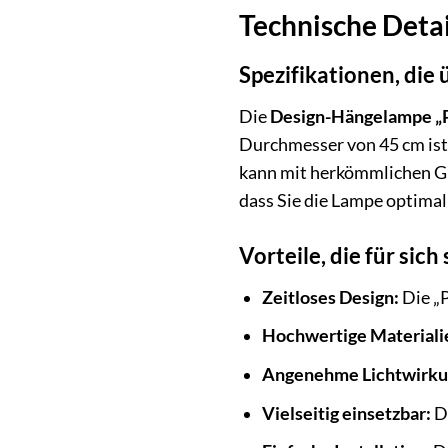
Technische Detai
Spezifikationen, die
Die
Design-Hängelampe „
Durchmesser von 45 cm ist 
kann mit herkömmlichen Gl
dass Sie die Lampe optima
Vorteile, die für sic
Zeitloses Design:
Die „P
Hochwertige Materiali
Angenehme Lichtwirku
Vielseitig einsetzbar:
Di