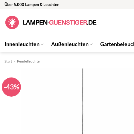
Zum
Über 5.000 Lampen & Leuchten
Inhalt
springen
Innenleuchten
Außenleuchten
Gartenbeleuc
Start
»
Pendelleuchten
-43%