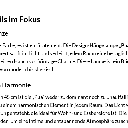
ls im Fokus
nze
e Farbe; es ist ein Statement. Die
Design-Hängelampe „Pu
mert sanft im Licht und verleiht jedem Raum eine behagli
 einen Hauch von Vintage-Charme. Diese Lampe ist ein Blic
 von modern bis klassisch.
n Harmonie
45 cm ist die „Pua“ weder zu dominant noch zu unauffälli
u einem harmonischen Element in jedem Raum. Das Licht w
g entsteht, die ideal für Wohn- und Essbereiche ist. Die
rden, um eine intime und entspannende Atmosphäre zu sch