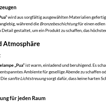
rzeugen
Pua“
wird aus sorgfältig ausgewählten Materialien gefertigt
langlebig, während die
Bronzebeschichtung
für einen edlen
 Detail gestaltet, um ein Produkt zu schaffen, das höchst
nd Atmosphäre
t
elampe „Pua“
ist warm, einladend und beruhigend. Es schaf
n entspanntes Ambiente für gesellige Abende zu schaffen 
 Die
sanfte Lichtstreuung
sorgt dafür, dass keine harten 
tung für jeden Raum