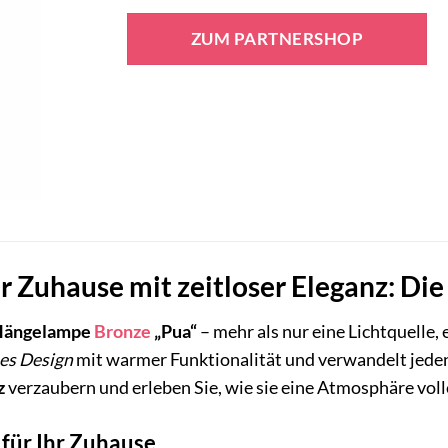
Preis
Preis
war:
ist:
ZUM PARTNERSHOP
119,00 €
67,95 €.
hr Zuhause mit zeitloser Eleganz: D
Hängelampe
Bronze
„Pua“
– mehr als nur eine Lichtquelle,
ses Design
mit warmer Funktionalität und verwandelt jeden
z
verzaubern und erleben Sie, wie sie eine Atmosphäre volle
für Ihr Zuhause