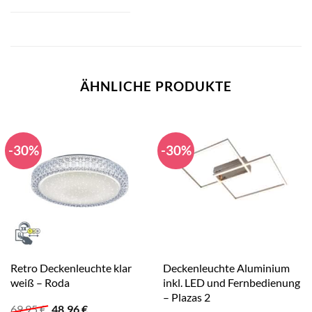
ÄHNLICHE PRODUKTE
-30%
-30%
Retro Deckenleuchte klar
Deckenleuchte Aluminium
weiß – Roda
inkl. LED und Fernbedienung
– Plazas 2
Ursprünglicher
Aktueller
69,95
€
48,96
€