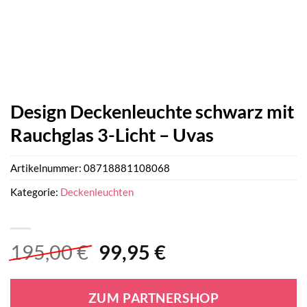
Design Deckenleuchte schwarz mit
Rauchglas 3-Licht – Uvas
Artikelnummer:
08718881108068
Kategorie:
Deckenleuchten
Ursprünglicher
Aktueller
195,00
€
99,95
€
Preis
Preis
war:
ist:
ZUM PARTNERSHOP