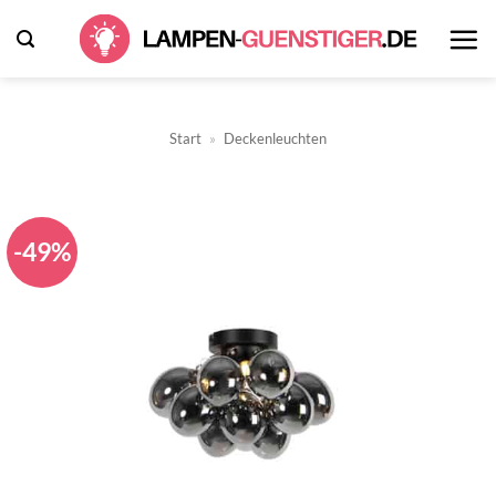
Zum
Inhalt
springen
Start
»
Deckenleuchten
-49%