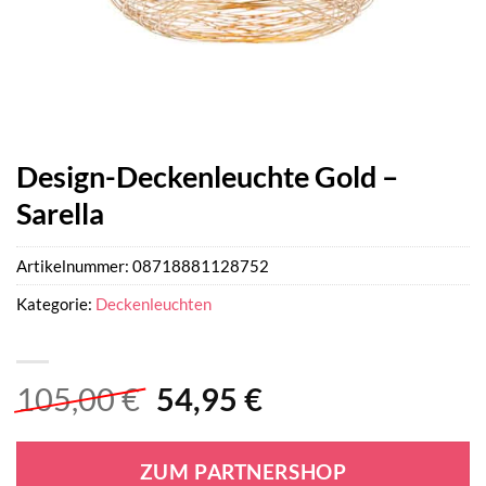
Design-Deckenleuchte Gold –
Sarella
Artikelnummer:
08718881128752
Kategorie:
Deckenleuchten
Ursprünglicher
Aktueller
105,00
€
54,95
€
Preis
Preis
war:
ist:
ZUM PARTNERSHOP