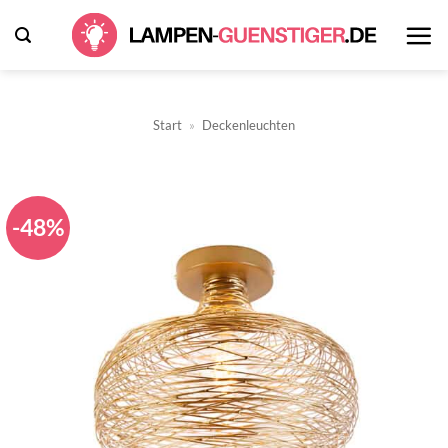
Zum
Inhalt
springen
Start
»
Deckenleuchten
-48%