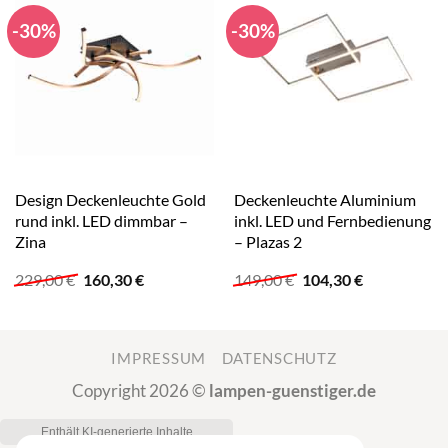
-30%
-30%
Design Deckenleuchte Gold
Deckenleuchte Aluminium
rund inkl. LED dimmbar –
inkl. LED und Fernbedienung
Zina
– Plazas 2
Ursprünglicher
Aktueller
Ursprünglicher
Aktueller
229,00
€
160,30
€
149,00
€
104,30
€
Preis
Preis
Preis
Preis
war:
ist:
war:
ist:
229,00 €
160,30 €.
149,00 €
104,30 €.
IMPRESSUM
DATENSCHUTZ
Copyright 2026 ©
lampen-guenstiger.de