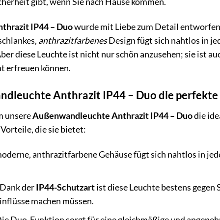
cherheit gibt, wenn Sie nach Hause kommen.
hrazit IP44 – Duo
wurde mit Liebe zum Detail entworfen 
 schlankes,
anthrazitfarbenes
Design fügt sich nahtlos in 
er diese Leuchte ist nicht nur schön anzusehen; sie ist au
ht erfreuen können.
leuchte Anthrazit IP44 – Duo die perfekte W
um unsere
Außenwandleuchte Anthrazit IP44 – Duo
die ide
 Vorteile, die sie bietet:
derne, anthrazitfarbene Gehäuse fügt sich nahtlos in jed
Dank der
IP44-Schutzart
ist diese Leuchte bestens gegen 
inflüsse machen müssen.
ie Duo-Funktion sorgt für eine gleichmäßige und angeneh