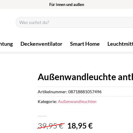
Für innen und außen
Suchen
nach:
htung
Deckenventilator
Smart Home
Leuchtmit
Außenwandleuchte anth
Artikelnummer:
08718881057496
Kategorie:
Außenwandleuchten
Ursprünglicher
Aktueller
39,95
€
18,95
€