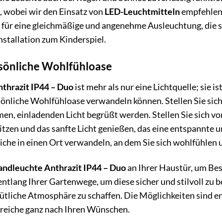
, wobei wir den Einsatz von
LED-Leuchtmitteln
empfehlen,
 für eine gleichmäßige und angenehme Ausleuchtung, die so
nstallation zum Kinderspiel.
rsönliche Wohlfühloase
hrazit IP44 – Duo
ist mehr als nur eine Lichtquelle; sie 
önliche Wohlfühloase verwandeln können. Stellen Sie sich
, einladenden Licht begrüßt werden. Stellen Sie sich vo
 sitzen und das sanfte Licht genießen, das eine entspannte
che in einen Ort verwandeln, an dem Sie sich wohlfühlen u
dleuchte Anthrazit IP44 – Duo
an Ihrer Haustür, um Bes
ntlang Ihrer Gartenwege, um diese sicher und stilvoll zu b
tliche Atmosphäre zu schaffen. Die Möglichkeiten sind endl
ereiche ganz nach Ihren Wünschen.