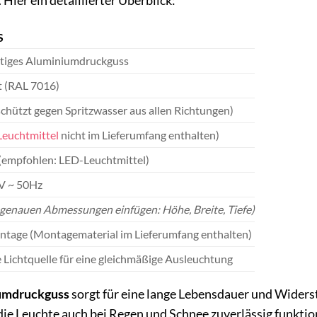
Hier ein detaillierter Überblick:
S
tiges Aluminiumdruckguss
t (RAL 7016)
schützt gegen Spritzwasser aus allen Richtungen)
Leuchtmittel
nicht im Lieferumfang enthalten)
(empfohlen: LED-Leuchtmittel)
V ~ 50Hz
e genauen Abmessungen einfügen: Höhe, Breite, Tiefe)
age (Montagematerial im Lieferumfang enthalten)
 Lichtquelle für eine gleichmäßige Ausleuchtung
umdruckguss
sorgt für eine lange Lebensdauer und Widers
 die Leuchte auch bei Regen und Schnee zuverlässig funktio