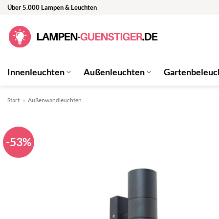
Zum
Über 5.000 Lampen & Leuchten
Inhalt
springen
Innenleuchten
Außenleuchten
Gartenbeleuc
Start
»
Außenwandleuchten
-53%