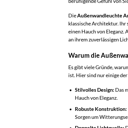
beruhigende Gefühl von Si
Die
Außenwandleuchte Ant
klassische Architektur. Ihr
einen Hauch von Eleganz. Ab
an ihrem zuverlässigen Lic
Warum die Außenwand
Es gibt viele Gründe, war
ist. Hier sind nur einige der
Stilvolles Design:
Das mo
Hauch von Eleganz.
Robuste Konstruktion:
Sorgen um Witterungse
Doppelte Lichtquelle:
D