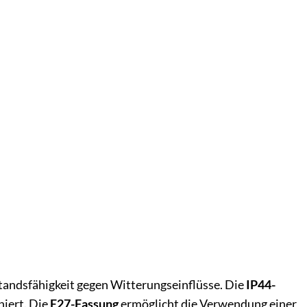
tandsfähigkeit gegen Witterungseinflüsse. Die
IP44-
niert. Die
E27-Fassung
ermöglicht die Verwendung einer