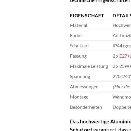
technischen Eigenschaften. 
EIGENSCHAFT
DETAIL
Material
Hochwer
Farbe
Anthrazi
Schutzart
IP44 (ge
Fassung
2 x
E27
(
Maximale Leistung
2 x 25W 
Spannung
220-240
Abmessungen
(Hier di
Montage
Wandmont
Besonderheiten
Doppelte
Das
hochwertige Alumini
Schutzart
garantiert, dass