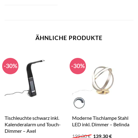
ÄHNLICHE PRODUKTE
-30%
-30%
Tischleuchte schwarz inkl.
Moderne Tischlampe Stahl
Kalenderalarm und Touch-
LED inkl. Dimmer – Belinda
Dimmer – Axel
Ursprünglicher
Aktueller
199,00
€
139,30
€