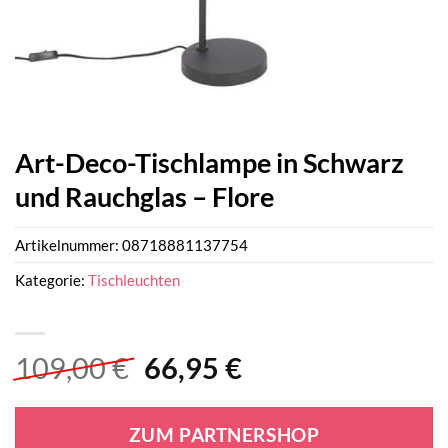
Art-Deco-Tischlampe in Schwarz
und Rauchglas – Flore
Artikelnummer:
08718881137754
Kategorie:
Tischleuchten
Ursprünglicher
Aktueller
109,00
€
66,95
€
Preis
Preis
war:
ist:
ZUM PARTNERSHOP