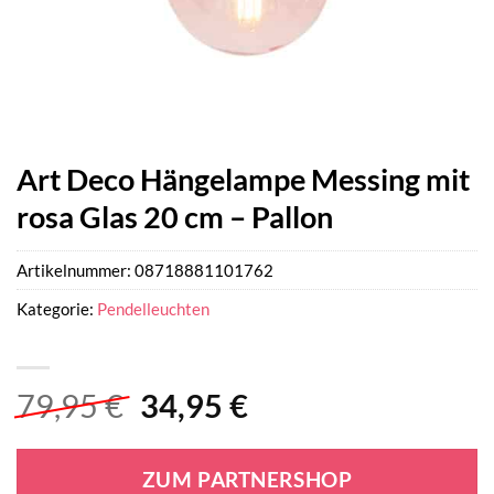
Art Deco Hängelampe Messing mit
rosa Glas 20 cm – Pallon
Artikelnummer:
08718881101762
Kategorie:
Pendelleuchten
Ursprünglicher
Aktueller
79,95
€
34,95
€
Preis
Preis
war:
ist:
ZUM PARTNERSHOP