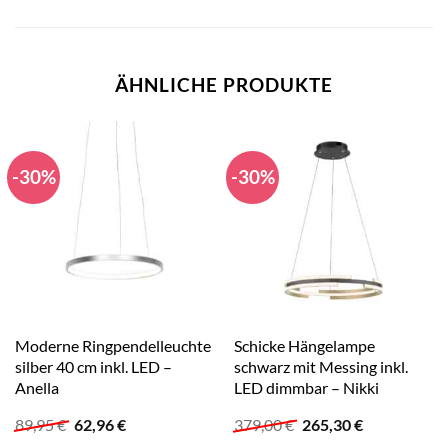
ÄHNLICHE PRODUKTE
-30%
-30%
Moderne Ringpendelleuchte
Schicke Hängelampe
silber 40 cm inkl. LED –
schwarz mit Messing inkl.
Anella
LED dimmbar – Nikki
Ursprünglicher
Aktueller
Ursprünglicher
Aktueller
89,95
€
62,96
€
379,00
€
265,30
€
Preis
Preis
Preis
Preis