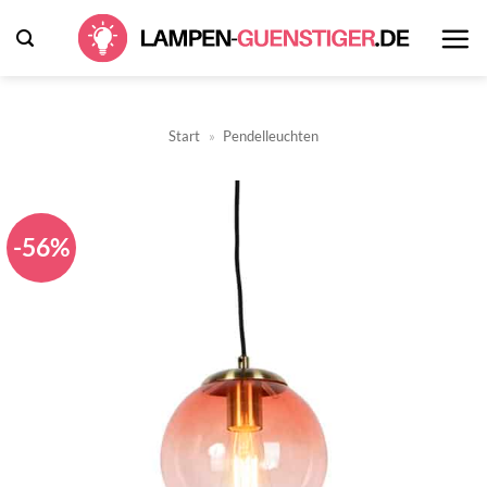
Zum
Inhalt
springen
Start
»
Pendelleuchten
-56%