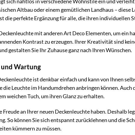
gt sich nahtlos in verschiedene Wohnstile ein und verlei
ischen Altbau oder einem gemütlichen Landhaus – diese Leu
 ist die perfekte Ergänzung für alle, die ihren individuelle
Deckenleuchte mit anderen Art Deco Elementen, um ein har
pannenden Kontrast zu erzeugen. Ihrer Kreativität sind kein
 und gestalten Sie Ihr Zuhause ganz nach Ihren Wünschen.
n und Wartung
Deckenleuchte ist denkbar einfach und kann von Ihnen selbs
Sie die Leuchte im Handumdrehen anbringen können. Auch d
em weichen Tuch, um ihren Glanz zu erhalten.
ge Freude an Ihrer neuen Deckenleuchte haben. Deshalb le
g. So können Sie sich entspannt zurücklehnen und die Sc
eiten kümmern zu müssen.