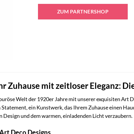
Preis
Preis
war:
ist:
ZUM PARTNERSHOP
74,95 €
33,95 €.
hr Zuhause mit zeitloser Eleganz: D
mouröse Welt der 1920er Jahre mit unserer exquisiten Art 
ein Statement, ein Kunstwerk, das Ihrem Zuhause einen Hauc
gen Design und dem warmen, einladenden Licht verzaubern.
 Art Deco Designs