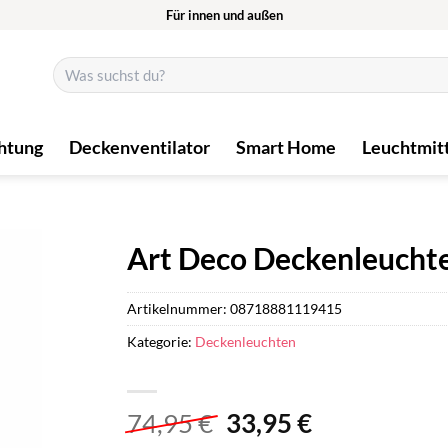
Für innen und außen
Suchen
nach:
htung
Deckenventilator
Smart Home
Leuchtmit
Art Deco Deckenleuchte
Artikelnummer:
08718881119415
Kategorie:
Deckenleuchten
Ursprünglicher
Aktueller
74,95
€
33,95
€