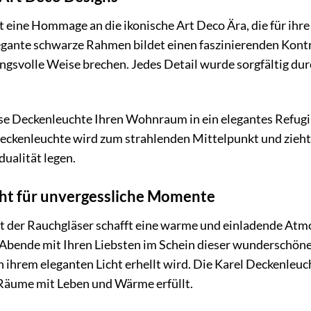
t eine Hommage an die ikonische Art Deco Ära, die für ihr
legante schwarze Rahmen bildet einen faszinierenden Kontr
gsvolle Weise brechen. Jedes Detail wurde sorgfältig durc
 diese Deckenleuchte Ihren Wohnraum in ein elegantes Re
ckenleuchte wird zum strahlenden Mittelpunkt und zieht alle
dualität legen.
ht für unvergessliche Momente
ht der Rauchgläser schafft eine warme und einladende Atm
 Abende mit Ihren Liebsten im Schein dieser wunderschöne
hrem eleganten Licht erhellt wird. Die Karel Deckenleuchte 
Räume mit Leben und Wärme erfüllt.