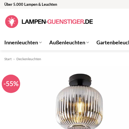
Zum
Über 5.000 Lampen & Leuchten
Inhalt
springen
Innenleuchten
Außenleuchten
Gartenbeleuc
Start
»
Deckenleuchten
-55%